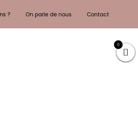
ns ?
On parle de nous
Contact
0