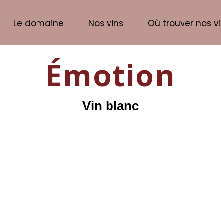
Le domaine
Nos vins
Où trouver nos vi
Émotion
Vin blanc